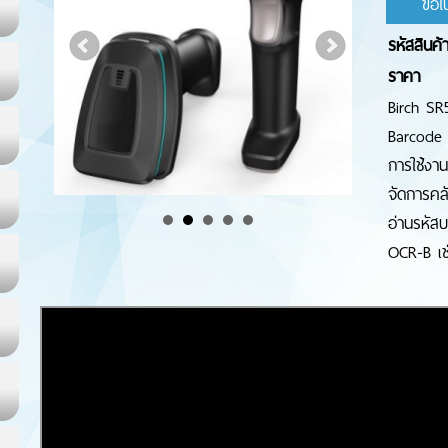
ขอใ
รหัสสินค้
ราคา
Birch SR5
Barcode 
การใช้งาน
จัดการคล
อ่านรหัส
OCR-B เช